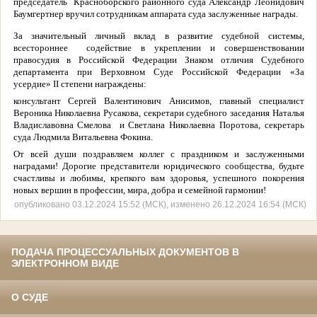
председатель
Красноборского районного суда Александр Леонидович
Баумгертнер вручил сотрудникам аппарата суда заслуженные награды.
За значительный личный вклад в развитие судебной системы,
всестороннее
содействие в укреплении и совершенствовании
правосудия в Российской Федерации Знаком отличия Судебного
департамента при Верховном Суде Российской Федерации «За
усердие»
II
степени награждены:
консультант Сергей Валентинович Анисимов, главный специалист
Вероника Николаевна Русакова, секретари судебного заседания Наталья
Владиславовна Смелова
и Светлана Николаевна Поротова, секретарь
суда Людмила Витальевна Фокина.
От всей души поздравляем коллег с праздником и заслуженными
наградами! Дорогие представители юридического сообщества, будьте
счастливы и любимы, крепкого вам здоровья, успешного покорения
новых вершин в профессии, мира, добра и семейной гармонии!
опубликовано 03.12.2024 15:52 (МСК), изменено 26.12.2024 16:54 (МСК)
ПОДАЧА ПРОЦЕССУАЛЬНЫХ ДОКУМЕНТОВ В
ЭЛЕКТРОННОМ ВИДЕ
О СУДЕ