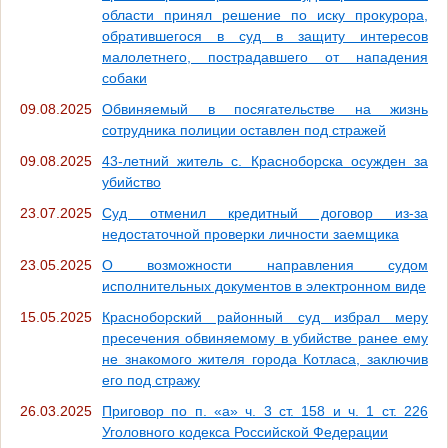
области принял решение по иску прокурора,
обратившегося в суд в защиту интересов
малолетнего, пострадавшего от нападения
собаки
09.08.2025
Обвиняемый в посягательстве на жизнь
сотрудника полиции оставлен под стражей
09.08.2025
43-летний житель с. Красноборска осужден за
убийство
23.07.2025
Суд отменил кредитный договор из-за
недостаточной проверки личности заемщика
23.05.2025
О возможности направления судом
исполнительных документов в электронном виде
15.05.2025
Красноборский районный суд избрал меру
пресечения обвиняемому в убийстве ранее ему
не знакомого жителя города Котласа, заключив
его под стражу
26.03.2025
Приговор по п. «а» ч. 3 ст. 158 и ч. 1 ст. 226
Уголовного кодекса Российской Федерации