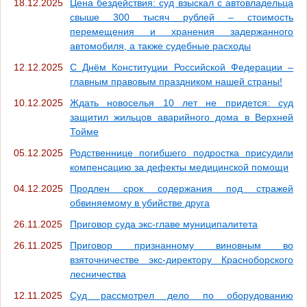
18.12.2025
Цена бездействия: суд взыскал с автовладельца
свыше 300 тысяч рублей – стоимость
перемещения и хранения задержанного
автомобиля, а также судебные расходы
12.12.2025
С Днём Конституции Российской Федерации –
главным правовым праздником нашей страны!
10.12.2025
Ждать новоселья 10 лет не придется: суд
защитил жильцов аварийного дома в Верхней
Тойме
05.12.2025
Родственнице погибшего подростка присудили
компенсацию за дефекты медицинской помощи
04.12.2025
Продлен срок содержания под стражей
обвиняемому в убийстве друга
26.11.2025
Приговор суда экс-главе муниципалитета
26.11.2025
Приговор признанному виновным во
взяточничестве экс-директору Красноборского
лесничества
12.11.2025
Суд рассмотрел дело по оборудованию